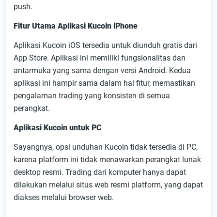
push.
Fitur Utama Aplikasi Kucoin iPhone
Aplikasi Kucoin iOS tersedia untuk diunduh gratis dari
App Store. Aplikasi ini memiliki fungsionalitas dan
antarmuka yang sama dengan versi Android. Kedua
aplikasi ini hampir sama dalam hal fitur, memastikan
pengalaman trading yang konsisten di semua
perangkat.
Aplikasi Kucoin untuk PC
Sayangnya, opsi unduhan Kucoin tidak tersedia di PC,
karena platform ini tidak menawarkan perangkat lunak
desktop resmi. Trading dari komputer hanya dapat
dilakukan melalui situs web resmi platform, yang dapat
diakses melalui browser web.