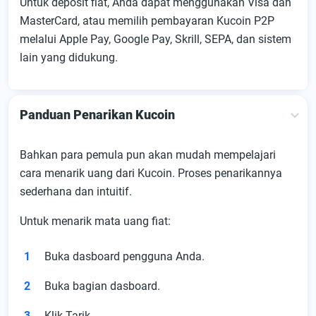
Untuk deposit fiat, Anda dapat menggunakan Visa dan
MasterCard, atau memilih pembayaran Kucoin P2P
melalui Apple Pay, Google Pay, Skrill, SEPA, dan sistem
lain yang didukung.
Panduan Penarikan Kucoin
Bahkan para pemula pun akan mudah mempelajari
cara menarik uang dari Kucoin. Proses penarikannya
sederhana dan intuitif.
Untuk menarik mata uang fiat:
Buka dasboard pengguna Anda.
Buka bagian dasboard.
Klik Tarik.