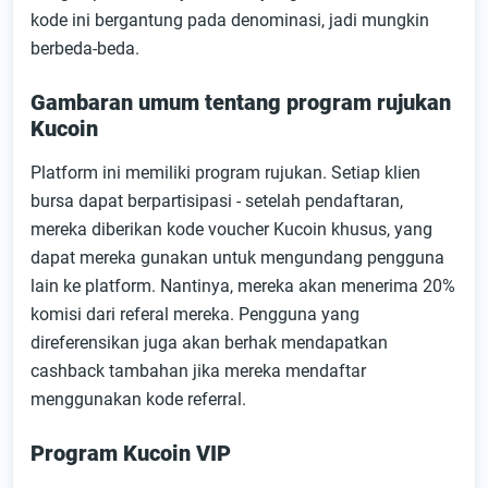
kode ini bergantung pada denominasi, jadi mungkin
berbeda-beda.
Gambaran umum tentang program rujukan
Kucoin
Platform ini memiliki program rujukan. Setiap klien
bursa dapat berpartisipasi - setelah pendaftaran,
mereka diberikan kode voucher Kucoin khusus, yang
dapat mereka gunakan untuk mengundang pengguna
lain ke platform. Nantinya, mereka akan menerima 20%
komisi dari referal mereka. Pengguna yang
direferensikan juga akan berhak mendapatkan
cashback tambahan jika mereka mendaftar
menggunakan kode referral.
Program Kucoin VIP