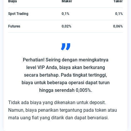
Biaya
Maker
Taker
Spot Trading
0,1%
0,1%
Futures
0,02%
0,06%
Perhatian! Seiring dengan meningkatnya
level VIP Anda, biaya akan berkurang
secara bertahap. Pada tingkat tertinggi,
biaya untuk beberapa operasi dapat turun
hingga serendah 0,005%.
Tidak ada biaya yang dikenakan untuk deposit.
Namun, biaya penarikan tergantung pada token atau
mata uang fiat yang ditarik dan dapat bervariasi.