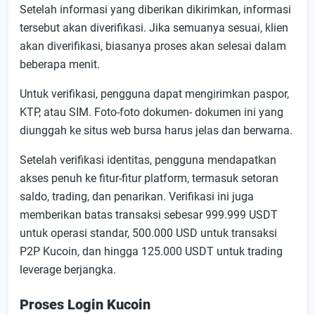
Setelah informasi yang diberikan dikirimkan, informasi
tersebut akan diverifikasi. Jika semuanya sesuai, klien
akan diverifikasi, biasanya proses akan selesai dalam
beberapa menit.
Untuk verifikasi, pengguna dapat mengirimkan paspor,
KTP, atau SIM. Foto-foto dokumen- dokumen ini yang
diunggah ke situs web bursa harus jelas dan berwarna.
Setelah verifikasi identitas, pengguna mendapatkan
akses penuh ke fitur-fitur platform, termasuk setoran
saldo, trading, dan penarikan. Verifikasi ini juga
memberikan batas transaksi sebesar 999.999 USDT
untuk operasi standar, 500.000 USD untuk transaksi
P2P Kucoin, dan hingga 125.000 USDT untuk trading
leverage berjangka.
Proses Login Kucoin