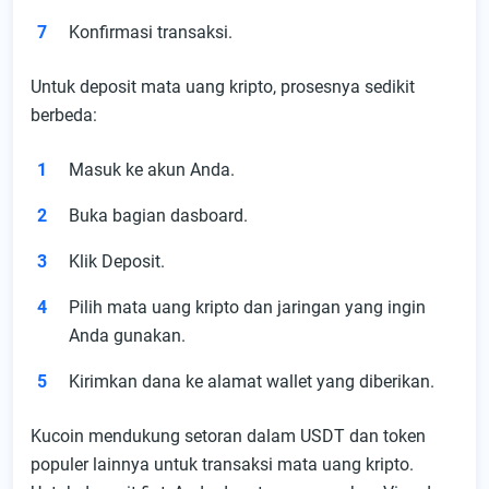
Konfirmasi transaksi.
Untuk deposit mata uang kripto, prosesnya sedikit
berbeda:
Masuk ke akun Anda.
Buka bagian dasboard.
Klik Deposit.
Pilih mata uang kripto dan jaringan yang ingin
Anda gunakan.
Kirimkan dana ke alamat wallet yang diberikan.
Kucoin mendukung setoran dalam USDT dan token
populer lainnya untuk transaksi mata uang kripto.