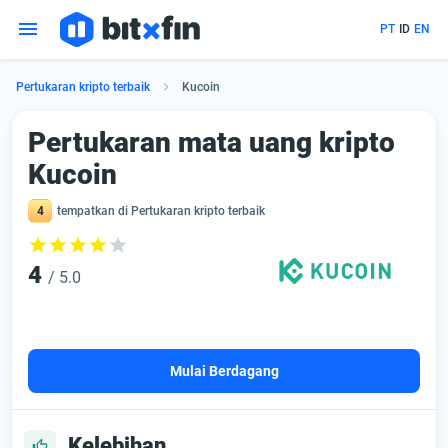
PT
ID
EN
Pertukaran kripto terbaik
Kucoin
Pertukaran mata uang kripto
Kucoin
4
tempatkan di Pertukaran kripto terbaik
4
/ 5.0
Mulai Berdagang
Kelebihan