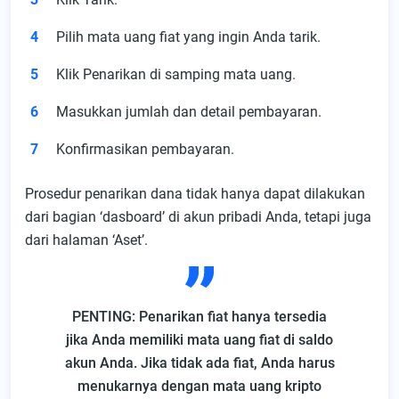
Pilih mata uang fiat yang ingin Anda tarik.
Klik Penarikan di samping mata uang.
Masukkan jumlah dan detail pembayaran.
Konfirmasikan pembayaran.
Prosedur penarikan dana tidak hanya dapat dilakukan
dari bagian ‘dasboard’ di akun pribadi Anda, tetapi juga
dari halaman ‘Aset’.
PENTING: Penarikan fiat hanya tersedia
jika Anda memiliki mata uang fiat di saldo
akun Anda. Jika tidak ada fiat, Anda harus
menukarnya dengan mata uang kripto