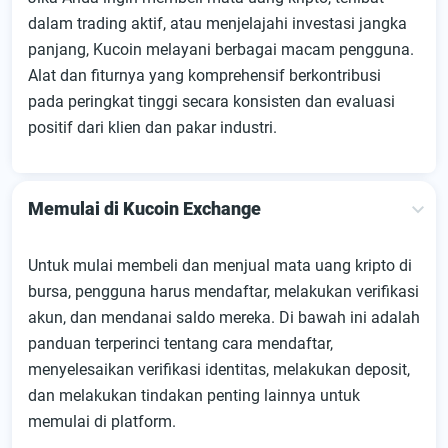
dalam trading aktif, atau menjelajahi investasi jangka
panjang, Kucoin melayani berbagai macam pengguna.
Alat dan fiturnya yang komprehensif berkontribusi
pada peringkat tinggi secara konsisten dan evaluasi
positif dari klien dan pakar industri.
Memulai di Kucoin Exchange
Untuk mulai membeli dan menjual mata uang kripto di
bursa, pengguna harus mendaftar, melakukan verifikasi
akun, dan mendanai saldo mereka. Di bawah ini adalah
panduan terperinci tentang cara mendaftar,
menyelesaikan verifikasi identitas, melakukan deposit,
dan melakukan tindakan penting lainnya untuk
memulai di platform.