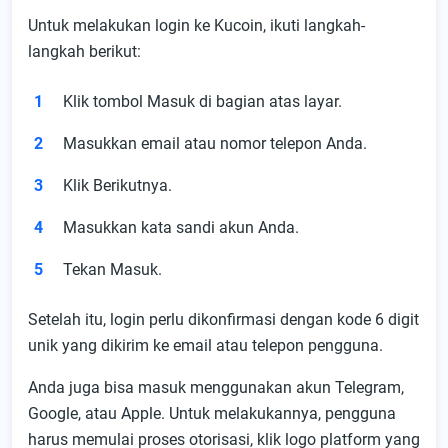
Untuk melakukan login ke Kucoin, ikuti langkah-
langkah berikut:
Klik tombol Masuk di bagian atas layar.
Masukkan email atau nomor telepon Anda.
Klik Berikutnya.
Masukkan kata sandi akun Anda.
Tekan Masuk.
Setelah itu, login perlu dikonfirmasi dengan kode 6 digit
unik yang dikirim ke email atau telepon pengguna.
Anda juga bisa masuk menggunakan akun Telegram,
Google, atau Apple. Untuk melakukannya, pengguna
harus memulai proses otorisasi, klik logo platform yang