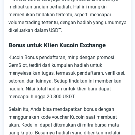
melibatkan undian berhadiah. Hal ini mungkin
memerlukan tindakan tertentu, seperti mencapai
volume trading tertentu, dengan hadiah yang umumnya
dikeluarkan dalam USDT.
Bonus untuk Klien Kucoin Exchange
Kucoin Bonus pendaftaran, mirip dengan promosi
GemSlot, terdiri dari kumpulan hadiah untuk
menyelesaikan tugas, termasuk pendaftaran, verifikasi,
setoran, dan lainnya. Setiap tindakan ini memberikan
hadiah. Nilai total hadiah untuk klien baru dapat
mencapai hingga 20.300 USDT.
Selain itu, Anda bisa mendapatkan bonus dengan
menggunakan kode voucher Kucoin saat membuat
akun. Kode ini dapat ditemukan di mitra bursa mata
uang kripto. Besarnya hadiah yang diberikan melalui