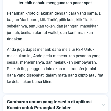
terlebih dahulu menggunakan pasar spot.
Penarikan kripto dilakukan dengan cara yang sama. Di
bagian ‘dasboard’, klik ‘Tarik’, pilih koin, klik ‘Tarik’ di
sebelahnya, tentukan token, dan jaringan, masukkan
jumlah, berikan alamat wallet, dan konfirmasikan
tindakan.
Anda juga dapat menarik dana melalui P2P. Untuk
melakukan ini, Anda perlu menemukan pesanan yang
sesuai, menerimanya, dan melakukan pembayaran.
Setelah itu, pengguna lain akan mentransfer jumlah
dana yang disepakati dalam mata uang kripto atau fiat
ke detail akun bursa klien.
Gambaran umum yang tersedia di aplikasi
Kucoin untuk Perangkat Seluler