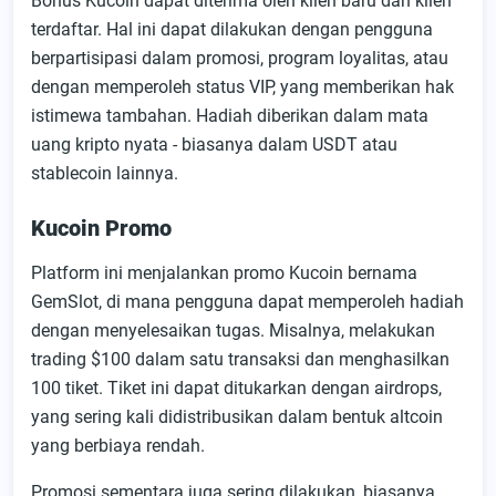
Bonus Kucoin dapat diterima oleh klien baru dan klien
terdaftar. Hal ini dapat dilakukan dengan pengguna
berpartisipasi dalam promosi, program loyalitas, atau
dengan memperoleh status VIP, yang memberikan hak
istimewa tambahan. Hadiah diberikan dalam mata
uang kripto nyata - biasanya dalam USDT atau
stablecoin lainnya.
Kucoin Promo
Platform ini menjalankan promo Kucoin bernama
GemSlot, di mana pengguna dapat memperoleh hadiah
dengan menyelesaikan tugas. Misalnya, melakukan
trading $100 dalam satu transaksi dan menghasilkan
100 tiket. Tiket ini dapat ditukarkan dengan airdrops,
yang sering kali didistribusikan dalam bentuk altcoin
yang berbiaya rendah.
Promosi sementara juga sering dilakukan, biasanya