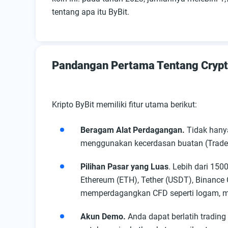
tentang apa itu ByBit.
Futures dan Kontrak Tanpa Batas
Bonus, Promosi, Program Afiliasi, dan Penaw
Khusus dari ByBit
FAQ
Pandangan Pertama Tentang Crypt
Kripto ByBit memiliki fitur utama berikut:
Beragam Alat Perdagangan.
Tidak hanya
menggunakan kecerdasan buatan (Trade 
Pilihan Pasar yang Luas
. Lebih dari 1500
Ethereum (ETH), Tether (USDT), Binance 
memperdagangkan CFD seperti logam, mi
Akun Demo.
Anda dapat berlatih tradin