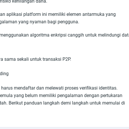
isiko kehilangan dana.
an aplikasi platform ini memiliki elemen antarmuka yang
ngalaman yang nyaman bagi pengguna.
 menggunakan algoritma enkripsi canggih untuk melindungi dat
a sama sekali untuk transaksi P2P.
ding
harus mendaftar dan melewati proses verifikasi identitas.
 pemula yang belum memiliki pengalaman dengan pertukaran
ah. Berikut panduan langkah demi langkah untuk memulai di