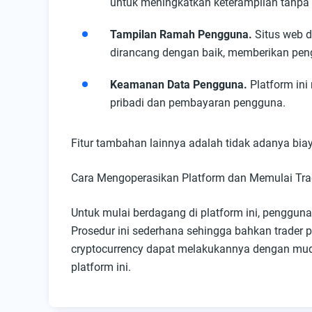
untuk meningkatkan keterampilan tanpa r
Tampilan Ramah Pengguna.
Situs web d
dirancang dengan baik, memberikan pe
Keamanan Data Pengguna.
Platform ini
pribadi dan pembayaran pengguna.
Fitur tambahan lainnya adalah tidak adanya biay
Cara Mengoperasikan Platform dan Memulai Tra
Untuk mulai berdagang di platform ini, pengguna 
Prosedur ini sederhana sehingga bahkan trader
cryptocurrency dapat melakukannya dengan mud
platform ini.