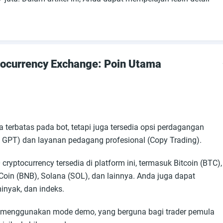
Keamanan Exchange
aran
Dukungan ByBit
ocurrency Exchange: Poin Utama
 terbatas pada bot, tetapi juga tersedia opsi perdagangan
GPT) dan layanan pedagang profesional (Copy Trading).
 cryptocurrency tersedia di platform ini, termasuk Bitcoin (BTC),
Coin (BNB), Solana (SOL), dan lainnya. Anda juga dapat
nyak, dan indeks.
g menggunakan mode demo, yang berguna bagi trader pemula