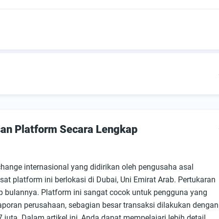
rm Secara
Pandangan Pertama Tentang Cryptocurrency
Exchange: Poin Utama
san Platform Secara Lengkap
h
Verifikasi
Akun Pribadi di Platform
Instruksi Penarikan ByBit
hange internasional yang didirikan oleh pengusaha asal
t platform ini berlokasi di Dubai, Uni Emirat Arab. Pertukaran
Biaya Exchange
iap bulannya. Platform ini sangat cocok untuk pengguna yang
Keunikan Trading di ByBit
poran perusahaan, sebagian besar transaksi dilakukan dengan
Jenis Order di ByBit
 juta. Dalam artikel ini, Anda dapat mempelajari lebih detail