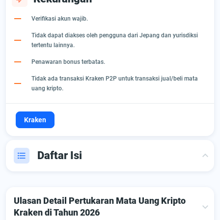
Verifikasi akun wajib.
Tidak dapat diakses oleh pengguna dari Jepang dan yurisdiksi
tertentu lainnya.
Penawaran bonus terbatas.
Tidak ada transaksi Kraken P2P untuk transaksi jual/beli mata
uang kripto.
Kraken
Daftar Isi
Ulasan Detail Pertukaran Mata Uang Kripto Kraken di
Tahun 2026
Ulasan Detail Pertukaran Mata Uang Kripto
Pengenalan platform Exchange Kraken: Fitur Utama
Kraken di Tahun 2026