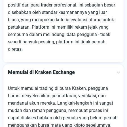
positif dari para trader profesional. Ini sebagian besar
disebabkan oleh standar keamanannya yang luar
biasa, yang merupakan kriteria evaluasi utama untuk
pertukaran. Platform ini memiliki rekam jejak yang
sempurna dalam melindungi data pengguna - tidak
seperti banyak pesaing, platform ini tidak pernah
diretas.
Memulai di Kraken Exchange
Untuk memulai trading di bursa Kraken, pengguna
harus menyelesaikan pendaftaran, verifikasi, dan
mendanai akun mereka. Langkah-langkah ini sangat
mudah dan ramah pengguna, membuat proses ini
dapat diakses bahkan oleh pemula yang belum pernah
menggunakan bursa mata uang kripto sebelumnya.