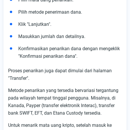
Pilih metode penerimaan dana.
Klik "Lanjutkan".
Masukkan jumlah dan detailnya.
Konfirmasikan penarikan dana dengan mengeklik
"Konfirmasi penarikan dana".
Proses penarikan juga dapat dimulai dari halaman
"Transfer".
Metode penarikan yang tersedia bervariasi tergantung
pada wilayah tempat tinggal pengguna. Misalnya, di
Kanada, Payper (transfer elektronik Interac), transfer
bank SWIFT, EFT, dan Etana Custody tersedia.
Untuk menarik mata uang kripto, setelah masuk ke