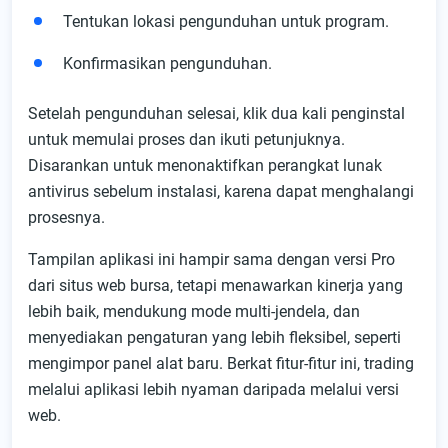
Tentukan lokasi pengunduhan untuk program.
Konfirmasikan pengunduhan.
Setelah pengunduhan selesai, klik dua kali penginstal
untuk memulai proses dan ikuti petunjuknya.
Disarankan untuk menonaktifkan perangkat lunak
antivirus sebelum instalasi, karena dapat menghalangi
prosesnya.
Tampilan aplikasi ini hampir sama dengan versi Pro
dari situs web bursa, tetapi menawarkan kinerja yang
lebih baik, mendukung mode multi-jendela, dan
menyediakan pengaturan yang lebih fleksibel, seperti
mengimpor panel alat baru. Berkat fitur-fitur ini, trading
melalui aplikasi lebih nyaman daripada melalui versi
web.