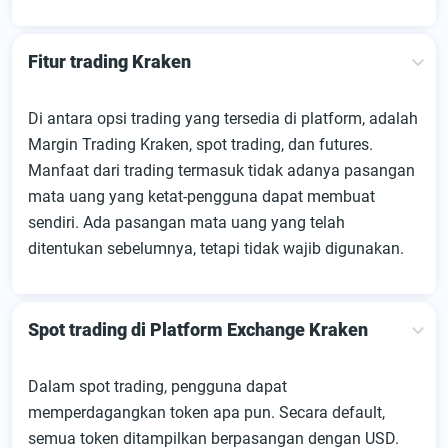
Fitur trading Kraken
Di antara opsi trading yang tersedia di platform, adalah
Margin Trading Kraken, spot trading, dan futures.
Manfaat dari trading termasuk tidak adanya pasangan
mata uang yang ketat-pengguna dapat membuat
sendiri. Ada pasangan mata uang yang telah
ditentukan sebelumnya, tetapi tidak wajib digunakan.
Spot trading di Platform Exchange Kraken
Dalam spot trading, pengguna dapat
memperdagangkan token apa pun. Secara default,
semua token ditampilkan berpasangan dengan USD.