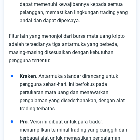
dapat memenuhi kewajibannya kepada semua
pelanggan, memastikan lingkungan trading yang
andal dan dapat dipercaya.
Fitur lain yang menonjol dari bursa mata uang kripto
adalah tersedianya tiga antarmuka yang berbeda,
masing-masing disesuaikan dengan kebutuhan
pengguna tertentu:
Kraken
. Antarmuka standar dirancang untuk
pengguna sehari-hari. Ini berfokus pada
pertukaran mata uang dan menawarkan
pengalaman yang disederhanakan, dengan alat
trading terbatas.
Pro
. Versi ini dibuat untuk para trader,
menampilkan terminal trading yang canggih dan
berbagai alat untuk memastikan pengalaman