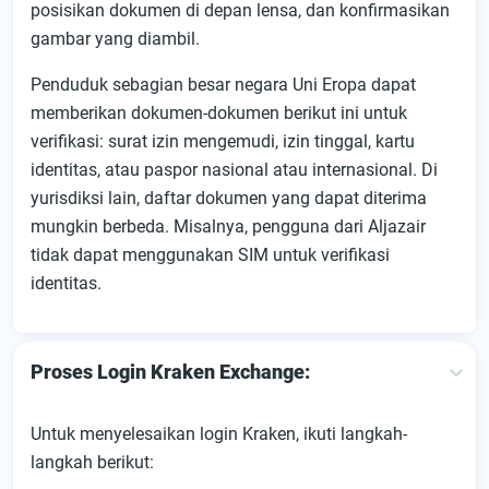
posisikan dokumen di depan lensa, dan konfirmasikan
gambar yang diambil.
Penduduk sebagian besar negara Uni Eropa dapat
memberikan dokumen-dokumen berikut ini untuk
verifikasi: surat izin mengemudi, izin tinggal, kartu
identitas, atau paspor nasional atau internasional. Di
yurisdiksi lain, daftar dokumen yang dapat diterima
mungkin berbeda. Misalnya, pengguna dari Aljazair
tidak dapat menggunakan SIM untuk verifikasi
identitas.
Proses Login Kraken Exchange:
Untuk menyelesaikan login Kraken, ikuti langkah-
langkah berikut: