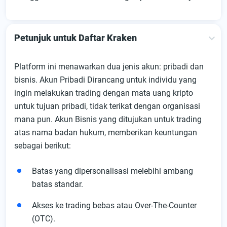
Petunjuk untuk Daftar Kraken
Platform ini menawarkan dua jenis akun: pribadi dan
bisnis. Akun Pribadi Dirancang untuk individu yang
ingin melakukan trading dengan mata uang kripto
untuk tujuan pribadi, tidak terikat dengan organisasi
mana pun. Akun Bisnis yang ditujukan untuk trading
atas nama badan hukum, memberikan keuntungan
sebagai berikut:
Batas yang dipersonalisasi melebihi ambang
batas standar.
Akses ke trading bebas atau Over-The-Counter
(OTC).