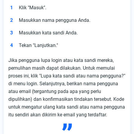
Klik "Masuk".
Masukkan nama pengguna Anda.
Masukkan kata sandi Anda.
Tekan "Lanjutkan."
Jika pengguna lupa login atau kata sandi mereka,
pemulihan masih dapat dilakukan. Untuk memulai
proses ini, klik "Lupa kata sandi atau nama pengguna?"
di menu login. Selanjutnya, berikan nama pengguna
atau email (tergantung pada apa yang perlu
dipulihkan) dan konfirmasikan tindakan tersebut. Kode
untuk mengatur ulang kata sandi atau nama pengguna
itu sendiri akan dikirim ke email yang terdaftar.