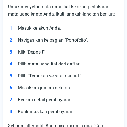
Untuk menyetor mata uang fiat ke akun pertukaran
mata uang kripto Anda, ikuti langkah-langkah berikut:
Masuk ke akun Anda.
Navigasikan ke bagian "Portofolio".
Klik "Deposit".
Pilih mata uang fiat dari daftar.
Pilih "Temukan secara manual."
Masukkan jumlah setoran.
Berikan detail pembayaran.
Konfirmasikan pembayaran.
Sebagai alternatif, Anda bisa memilih opsi "Cari