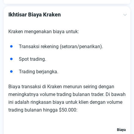
Ikhtisar Biaya Kraken
Kraken mengenakan biaya untuk:
Transaksi rekening (setoran/penarikan).
Spot trading.
Trading berjangka.
Biaya transaksi di Kraken menurun seiring dengan
meningkatnya volume trading bulanan trader. Di bawah
ini adalah ringkasan biaya untuk klien dengan volume
trading bulanan hingga $50.000:
Biaya