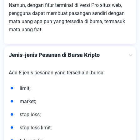
Namun, dengan fitur terminal di versi Pro situs web,
pengguna dapat membuat pasangan sendiri dengan
mata uang apa pun yang tersedia di bursa, termasuk
mata uang fiat.
Jenis-jenis Pesanan di Bursa Kripto
Ada 8 jenis pesanan yang tersedia di bursa:
limit;
market;
stop loss;
stop loss limit;