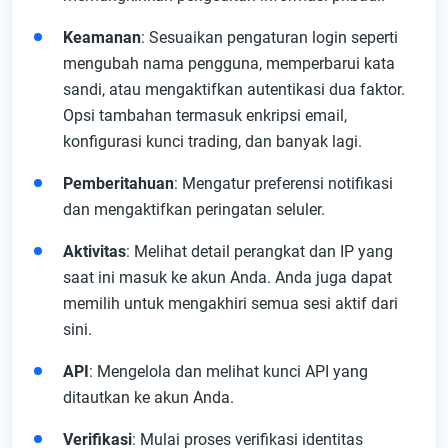
Keamanan
: Sesuaikan pengaturan login seperti
mengubah nama pengguna, memperbarui kata
sandi, atau mengaktifkan autentikasi dua faktor.
Opsi tambahan termasuk enkripsi email,
konfigurasi kunci trading, dan banyak lagi.
Pemberitahuan
: Mengatur preferensi notifikasi
dan mengaktifkan peringatan seluler.
Aktivitas
: Melihat detail perangkat dan IP yang
saat ini masuk ke akun Anda. Anda juga dapat
memilih untuk mengakhiri semua sesi aktif dari
sini.
API
: Mengelola dan melihat kunci API yang
ditautkan ke akun Anda.
Verifikasi
: Mulai proses verifikasi identitas