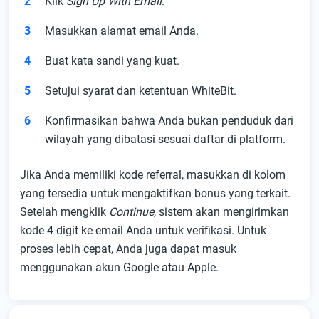
Klik
Sign Up With Email
.
Masukkan alamat email Anda.
Buat kata sandi yang kuat.
Setujui syarat dan ketentuan WhiteBit.
Konfirmasikan bahwa Anda bukan penduduk dari
wilayah yang dibatasi sesuai daftar di platform.
Jika Anda memiliki kode referral, masukkan di kolom
yang tersedia untuk mengaktifkan bonus yang terkait.
Setelah mengklik
Continue
, sistem akan mengirimkan
kode 4 digit ke email Anda untuk verifikasi. Untuk
proses lebih cepat, Anda juga dapat masuk
menggunakan akun Google atau Apple.