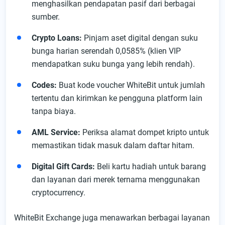
menghasilkan pendapatan pasif dari berbagai
sumber.
Crypto Loans:
Pinjam aset digital dengan suku
bunga harian serendah 0,0585% (klien VIP
mendapatkan suku bunga yang lebih rendah).
Codes:
Buat kode voucher WhiteBit untuk jumlah
tertentu dan kirimkan ke pengguna platform lain
tanpa biaya.
AML Service:
Periksa alamat dompet kripto untuk
memastikan tidak masuk dalam daftar hitam.
Digital Gift Cards:
Beli kartu hadiah untuk barang
dan layanan dari merek ternama menggunakan
cryptocurrency.
WhiteBit Exchange juga menawarkan berbagai layanan