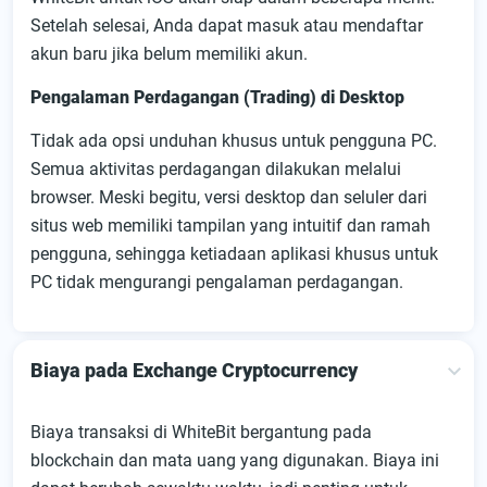
Setelah selesai, Anda dapat masuk atau mendaftar
akun baru jika belum memiliki akun.
Pengalaman Perdagangan (Trading) di Desktop
Tidak ada opsi unduhan khusus untuk pengguna PC.
Semua aktivitas perdagangan dilakukan melalui
browser. Meski begitu, versi desktop dan seluler dari
situs web memiliki tampilan yang intuitif dan ramah
pengguna, sehingga ketiadaan aplikasi khusus untuk
PC tidak mengurangi pengalaman perdagangan.
Biaya pada Exchange Cryptocurrency
Biaya transaksi di WhiteBit bergantung pada
blockchain dan mata uang yang digunakan. Biaya ini