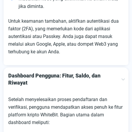
jika diminta.
Untuk keamanan tambahan, aktifkan autentikasi dua
faktor (2FA), yang memerlukan kode dari aplikasi
autentikasi atau Passkey. Anda juga dapat masuk
melalui akun Google, Apple, atau dompet Web3 yang
terhubung ke akun Anda.
Dashboard Pengguna: Fitur, Saldo, dan
Riwayat
Setelah menyelesaikan proses pendaftaran dan
verifikasi, pengguna mendapatkan akses penuh ke fitur
platform kripto WhiteBit. Bagian utama dalam
dashboard meliputi: