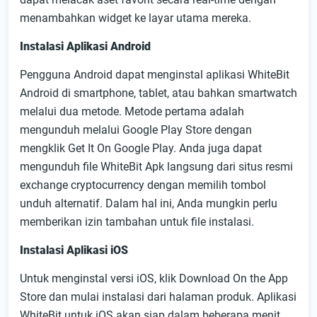
menambahkan widget ke layar utama mereka.
Instalasi Aplikasi Android
Pengguna Android dapat menginstal aplikasi WhiteBit
Android di smartphone, tablet, atau bahkan smartwatch
melalui dua metode. Metode pertama adalah
mengunduh melalui Google Play Store dengan
mengklik Get It On Google Play. Anda juga dapat
mengunduh file WhiteBit Apk langsung dari situs resmi
exchange cryptocurrency dengan memilih tombol
unduh alternatif. Dalam hal ini, Anda mungkin perlu
memberikan izin tambahan untuk file instalasi.
Instalasi Aplikasi iOS
Untuk menginstal versi iOS, klik Download On the App
Store dan mulai instalasi dari halaman produk. Aplikasi
WhiteBit untuk iOS akan siap dalam beberapa menit.