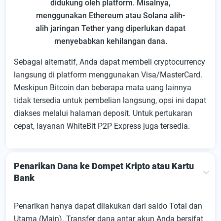
didukung oleh platform. Misalnya,
menggunakan Ethereum atau Solana alih-
alih jaringan Tether yang diperlukan dapat
menyebabkan kehilangan dana.
Sebagai alternatif, Anda dapat membeli cryptocurrency
langsung di platform menggunakan Visa/MasterCard.
Meskipun Bitcoin dan beberapa mata uang lainnya
tidak tersedia untuk pembelian langsung, opsi ini dapat
diakses melalui halaman deposit. Untuk pertukaran
cepat, layanan WhiteBit P2P Express juga tersedia.
Penarikan Dana ke Dompet Kripto atau Kartu
Bank
Penarikan hanya dapat dilakukan dari saldo Total dan
Utama (Main). Transfer dana antar akun Anda bersifat